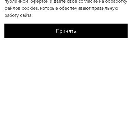
публичной
офертой
и даете свое
согласие на обработку
файлов
cookies
, которые обеспечивают правильную
работу сайта.
Принять
Наличие в магазинах
Цветной
XXL
КОНТАКТЫ
+74950676666