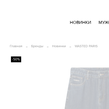
кать
НОВИНКИ
МУЖ
овары
ашем
йте
Главная
Бренды
Новинки
WASTED PARIS
-50%