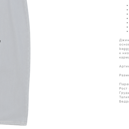
Джин
и
осно
bagg
к ни
карм
Арти
Разм
Пара
Рост
Груд
Тали
Бедр