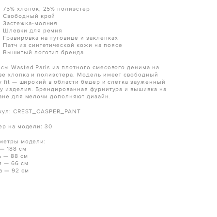
75% хлопок, 25% полиэстер
Свободный крой
Застежка-молния
Шлевки для ремня
Гравировка на пуговице и заклепках
Патч из синтетической кожи на поясе
Вышитый логотип бренда
сы Wasted Paris из плотного смесового денима на
ве хлопка и полиэстера. Модель имеет свободный
y fit — широкий в области бедер и слегка зауженный
зу изделия. Брендированная фурнитура и вышивка на
ане для мелочи дополняют дизайн.
кул: CREST_CASPER_PANT
ер на модели: 30
метры модели:
 — 188 см
ь — 88 см
я — 66 см
а — 92 см