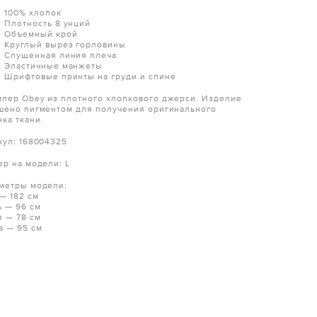
100% хлопок
Плотность 8 унций
Объемный крой
Круглый вырез горловины
Спущенная линия плеча
Эластичные манжеты
Шрифтовые принты на груди и спине
пер Obey из плотного хлопкового джерси. Изделие
шено пигментом для получения оригинального
нка ткани.
кул: 168004325
ер на модели: L
метры модели:
 — 182 см
ь — 96 см
я — 78 см
а — 95 см