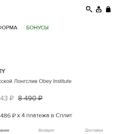
ФОРМА
БОНУСЫ
EY
ской Лонгслив Obey Institute
943 ₽
8 490 ₽
х 4 платежа в Сплит
 486 ₽
ание
Возврат
Доставка