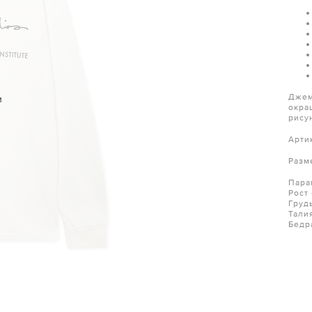
Джем
и
окра
рису
Арти
Разм
Пара
Рост
Груд
Тали
Бедр