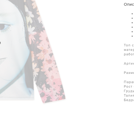
Опис
и
Топ 
мате
рабо
Арти
Разм
Пара
Рост
Груд
Тали
Бедр