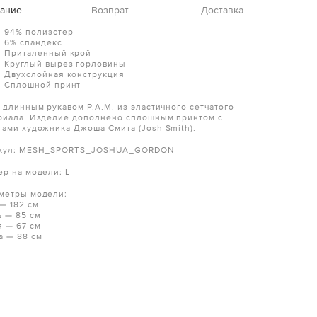
ание
Возврат
Доставка
94% полиэстер
6% спандекс
Приталенный крой
Круглый вырез горловины
Двухслойная конструкция
Сплошной принт
с длинным рукавом P.A.M. из эластичного сетчатого
риала. Изделие дополнено сплошным принтом с
тами художника Джоша Смита (Josh Smith).
кул: MESH_SPORTS_JOSHUA_GORDON
ер на модели: L
метры модели:
 — 182 см
ь — 85 см
я — 67 см
а — 88 см