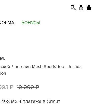
ФОРМА
БОНУСЫ
.M.
ской Лонгслив Mesh Sports Top - Joshua
don
993 ₽
19 990 ₽
х 4 платежа в Сплит
 498 ₽