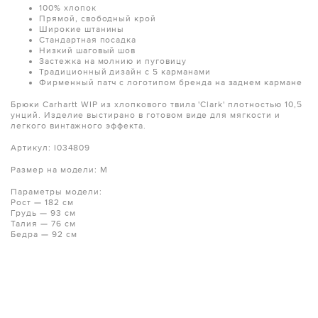
100% хлопок
Прямой, свободный крой
Широкие штанины
Стандартная посадка
Низкий шаговый шов
Застежка на молнию и пуговицу
Традиционный дизайн с 5 карманами
Фирменный патч с логотипом бренда на заднем кармане
Брюки Carhartt WIP из хлопкового твила 'Clark' плотностью 10,5
унций. Изделие выстирано в готовом виде для мягкости и
легкого винтажного эффекта.
Артикул: I034809
Размер на модели: M
Параметры модели:
Рост — 182 см
Грудь — 93 см
Талия — 76 см
Бедра — 92 см