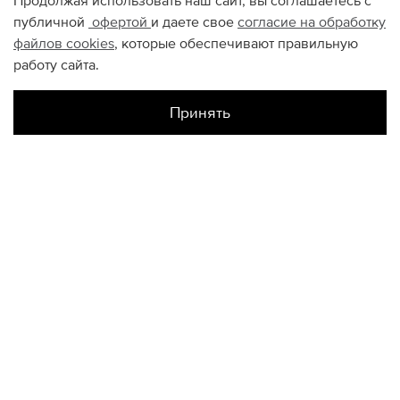
Продолжая использовать наш сайт, вы соглашаетесь с
публичной
офертой
и даете свое
согласие на обработку
файлов
cookies
, которые обеспечивают правильную
работу сайта.
Принять
Наличие в магазинах
Склад Интернет-Магазина
L
XL
КОНТАКТЫ