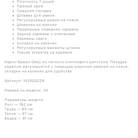
Плотность 7 унций
Прямой крой
Средняя посадка
Шлевки для ремня
Регулируемые ремни на поясе
Ширинка на молнии
Прорезные передние карманы
Задние карманы с клапанами
Карманы-карго
Складки на коленях
Регулируемые манжеты штанин
Тканая этикетка на кармане
Карго-брюки Obey из легкого хлопкового рипстопа. Посадка
изделия регулируется с помощью коротких ремней на поясе,
складки на коленях для удобства.
Артикул: 142020229
Размер на модели: 30
Параметры модели:
Рост — 182 см
Грудь — 85 см
Талия — 67 см
Бедра — 91 см