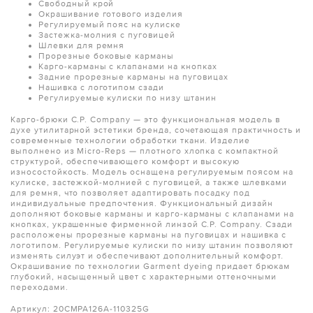
Свободный крой
Окрашивание готового изделия
Регулируемый пояс на кулиске
Застежка-молния с пуговицей
Шлевки для ремня
Прорезные боковые карманы
Карго-карманы с клапанами на кнопках
Задние прорезные карманы на пуговицах
Нашивка с логотипом сзади
Регулируемые кулиски по низу штанин
Карго-брюки C.P. Company — это функциональная модель в
духе утилитарной эстетики бренда, сочетающая практичность и
современные технологии обработки ткани. Изделие
выполнено из Micro-Reps — плотного хлопка с компактной
структурой, обеспечивающего комфорт и высокую
износостойкость. Модель оснащена регулируемым поясом на
кулиске, застежкой-молнией с пуговицей, а также шлевками
для ремня, что позволяет адаптировать посадку под
индивидуальные предпочтения. Функциональный дизайн
дополняют боковые карманы и карго-карманы с клапанами на
кнопках, украшенные фирменной линзой C.P. Company. Сзади
расположены прорезные карманы на пуговицах и нашивка с
логотипом. Регулируемые кулиски по низу штанин позволяют
изменять силуэт и обеспечивают дополнительный комфорт.
Окрашивание по технологии Garment dyeing придает брюкам
глубокий, насыщенный цвет с характерными оттеночными
переходами.
Артикул: 20CMPA126A-110325G