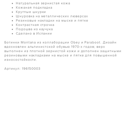
Натуральная зернистая кожа
Кожаная подкладка
Круглые шнурки
Шнуровка на металлических люверсах
Резиновые накладки на мыске и пятке
Контрастная строчка
Подошва из каучука
Сделано в Испании
Ботинки Montana из коллаборации Obey и Paraboot. Дизайн
вдохновлен альпинистской обувью 1970-х годов; верх
выполнен из плотной зернистой кожи и дополнен защитными
резиновыми накладками на мыске и пятке для повышенной
износостойкости.
Артикул: 196150003