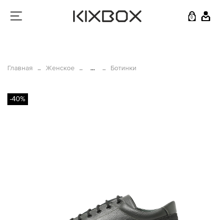
0
Главная
Женское
...
Ботинки
-40%