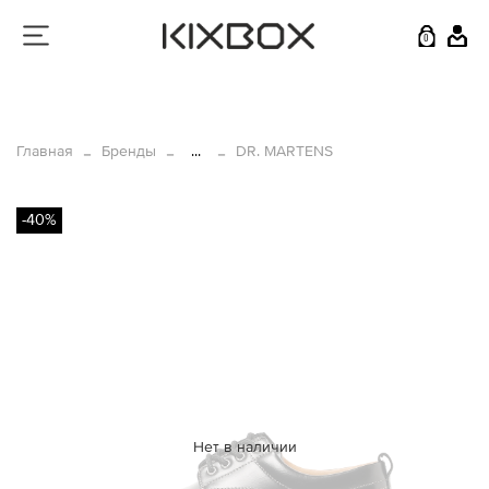
0
Главная
Бренды
...
DR. MARTENS
-40%
Нет в наличии