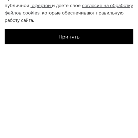
публичной
офертой
и даете свое
согласие на обработку
файлов
cookies
, которые обеспечивают правильную
работу сайта.
Принять
Наличие в магазинах
Галерея Спб
UK7
КОНТАКТЫ
+74950676666