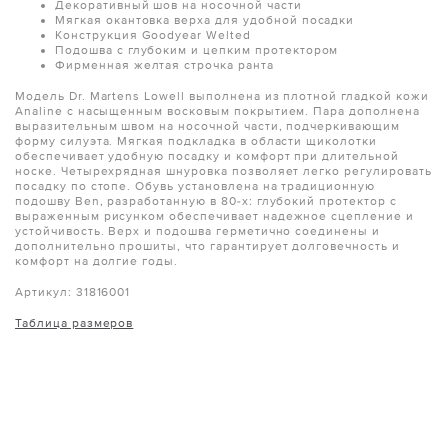
Декоративный шов на носочной части
Мягкая окантовка верха для удобной посадки
Конструкция Goodyear Welted
Подошва с глубоким и цепким протектором
Фирменная желтая строчка ранта
Модель Dr. Martens Lowell выполнена из плотной гладкой кожи
Analine с насыщенным восковым покрытием. Пара дополнена
выразительным швом на носочной части, подчеркивающим
форму силуэта. Мягкая подкладка в области щиколотки
обеспечивает удобную посадку и комфорт при длительной
носке. Четырехрядная шнуровка позволяет легко регулировать
посадку по стопе. Обувь установлена на традиционную
подошву Ben, разработанную в 80-х: глубокий протектор с
выраженным рисунком обеспечивает надежное сцепление и
устойчивость. Верх и подошва герметично соединены и
дополнительно прошиты, что гарантирует долговечность и
комфорт на долгие годы.
Артикул: 31816001
Таблица размеров