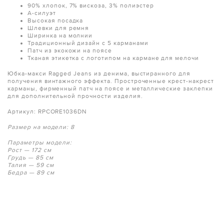
90% хлопок, 7% вискоза, 3% полиэстер
A-силуэт
Высокая посадка
Шлевки для ремня
Ширинка на молнии
Традиционный дизайн с 5 карманами
Патч из экокожи на поясе
Тканая этикетка с логотипом на кармане для мелочи
Юбка-макси Ragged Jeans из денима, выстиранного для
получения винтажного эффекта. Простроченные крест-накрест
карманы, фирменный патч на поясе и металлические заклепки
для дополнительной прочности изделия.
Артикул: RPCORE1036DN
Размер на модели: 8
Параметры модели:
Рост — 172 см
Грудь — 85 см
Талия — 59 см
Бедра — 89 см