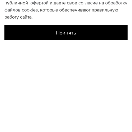
публичной
офертой
и даете свое
согласие на обработку
файлов
cookies
, которые обеспечивают правильную
работу сайта.
Принять
Наличие в магазинах
Цветной
M
КОНТАКТЫ
+74950676666