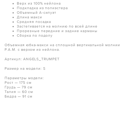
Верх из 100% нейлона
Подкладка из полиэстера
Объемный А-силуэт
Длина макси
Средняя посадка
Застегивается на молнию по всей длине
Прорезные передние и задние карманы
Сборка по подолу
Объемная юбка-макси на сплошной вертикальной молнии
P.A.M. с верхом из нейлона.
Артикул: ANGELS_TRUMPET
Размер на модели: S
Параметры модели:
Рост — 175 см
Грудь — 79 см
Талия — 60 см
Бедра — 91 см