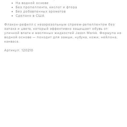
На водной основе
Без пропеллента, кислот и фтора
Без добавленных ароматов
Сделано в США
Флакон-рефилл с неаэрозольным спреем-репеллентом без
запаха и цвета, который эффективно защищает обувь от
уличной влаги и масляных жидкостей Jason Markk. Формула на
водной основе — походит для замши, нубука, кожи, нейлона,
канваса.
Артикул:
120210