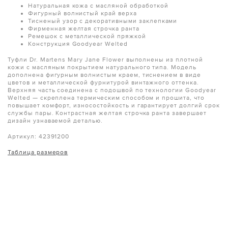
Натуральная кожа с масляной обработкой
Фигурный волнистый край верха
Тисненый узор с декоративными заклепками
Фирменная желтая строчка ранта
Ремешок с металлической пряжкой
Конструкция Goodyear Welted
Туфли Dr. Martens Mary Jane Flower выполнены из плотной
кожи с масляным покрытием натурального типа. Модель
дополнена фигурным волнистым краем, тиснением в виде
цветов и металлической фурнитурой винтажного оттенка.
Верхняя часть соединена с подошвой по технологии Goodyear
Welted — скреплена термическим способом и прошита, что
повышает комфорт, износостойкость и гарантирует долгий срок
службы пары. Контрастная желтая строчка ранта завершает
дизайн узнаваемой деталью.
Артикул: 42391200
Таблица размеров