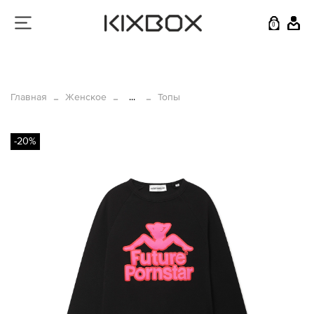
0
Главная
Женское
...
Топы
-20%