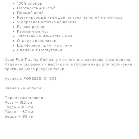
100% хлопок
Плотность 430 г/м²
Прямой крой
Регулируемый капюшон из трех панелей на кулиске
V-образная вставка на вороте
Рукава-реглан
Карман-кенгуру
Эластичные манжеты и низ
Отделка оверлоком
Шрифтовой принт на спине
Сделано в Португалии
Худи Pop Trading Company из плотного хлопкового материала.
Изделие окрашено и выстирано в готовом виде для получения
оригинального рисунка ткани.
Артикул: POPSS26_01-009
Размер на модели: L
Параметры модели:
Рост — 182 см
Грудь — 85 см
Талия — 67 см
Бедра — 88 см