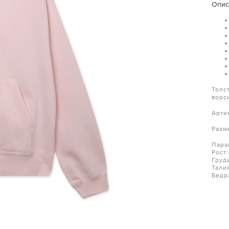
Опис
Толс
ворс
Артик
Разм
Пара
Рост 
Груд
Тали
Бедр