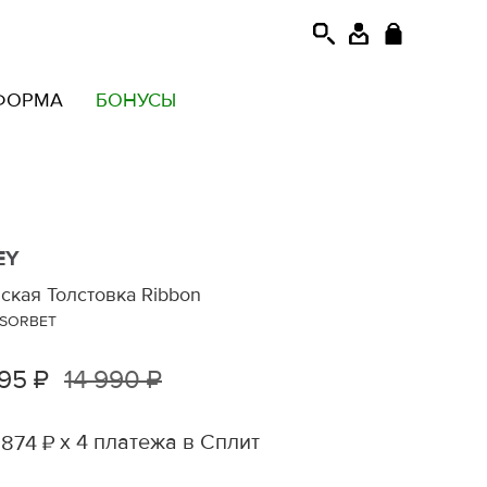
ФОРМА
БОНУСЫ
EY
ская Толстовка Ribbon
 SORBET
95 ₽
14 990 ₽
х 4 платежа в Сплит
 874 ₽