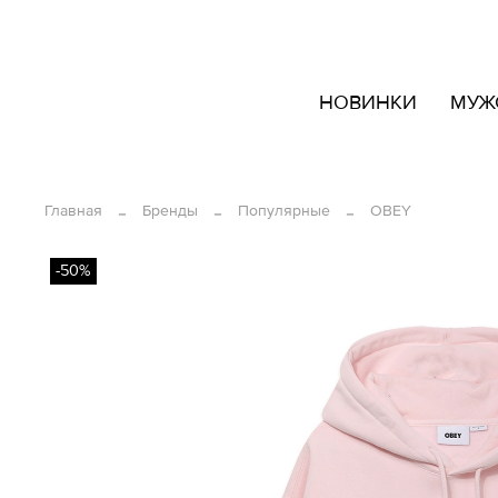
кать
НОВИНКИ
МУЖ
овары
ашем
йте
Главная
Бренды
Популярные
OBEY
-50%