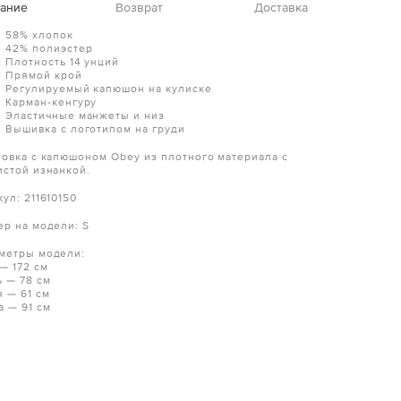
ание
Возврат
Доставка
58% хлопок
42% полиэстер
Плотность 14 унций
Прямой крой
Регулируемый капюшон на кулиске
Карман-кенгуру
Эластичные манжеты и низ
Вышивка с логотипом на груди
товка с капюшоном Obey из плотного материала с
истой изнанкой.
ул: 211610150
ер на модели: S
метры модели:
— 172 см
ь — 78 см
я — 61 см
а — 91 см