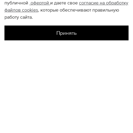
публичной
офертой
и даете свое
согласие на обработку
файлов
cookies
, которые обеспечивают правильную
работу сайта.
Принять
Наличие в магазинах
Склад Интернет-Магазина
XS
S
M
L
КОНТАКТЫ
+74950676666