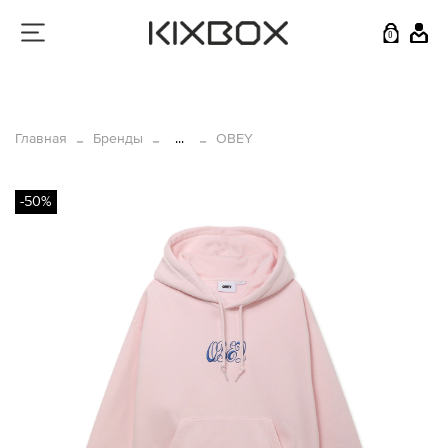
0
Главная
Бренды
...
OBEY
-50%