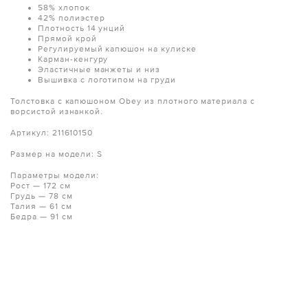
58% хлопок
42% полиэстер
Плотность 14 унций
Прямой крой
Регулируемый капюшон на кулиске
Карман-кенгуру
Эластичные манжеты и низ
Вышивка с логотипом на груди
Толстовка с капюшоном Obey из плотного материала с
ворсистой изнанкой.
Артикул: 211610150
Размер на модели: S
Параметры модели:
Рост — 172 см
Грудь — 78 см
Талия — 61 см
Бедра — 91 см