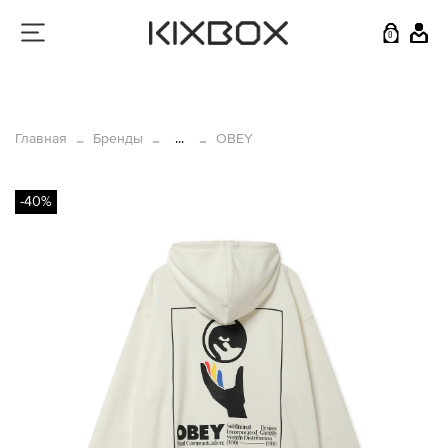
0
Главная
Бренды
...
OBEY
-40%