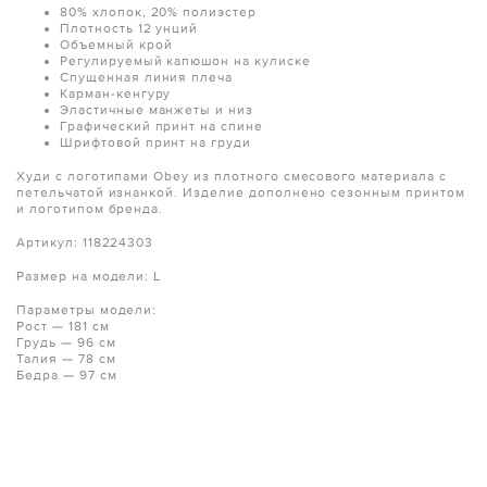
80% хлопок, 20% полиэстер
Плотность 12 унций
Объемный крой
Регулируемый капюшон на кулиске
Спущенная линия плеча
Карман-кенгуру
Эластичные манжеты и низ
Графический принт на спине
Шрифтовой принт на груди
Худи с логотипами Obey из плотного смесового материала с
петельчатой изнанкой. Изделие дополнено сезонным принтом
и логотипом бренда.
Артикул: 118224303
Размер на модели: L
Параметры модели:
Рост — 181 см
Грудь — 96 см
Талия — 78 см
Бедра — 97 см