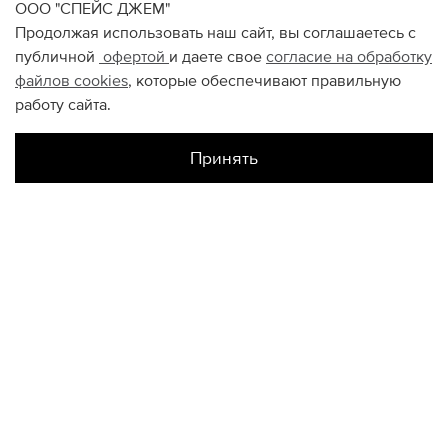
ООО "СПЕЙС ДЖЕМ"
Продолжая использовать наш сайт, вы соглашаетесь с
публичной
офертой
и даете свое
согласие на обработку
файлов
cookies
, которые обеспечивают правильную
работу сайта.
Принять
Наличие в магазинах
Метрополис
S
M
L
XL
XXL
Цветной
S
M
L
XL
XXL