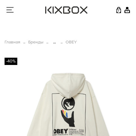
0
Главная
Бренды
...
OBEY
-40%