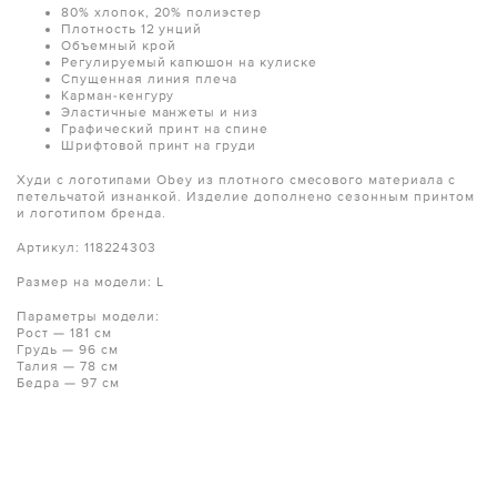
80% хлопок, 20% полиэстер
Плотность 12 унций
Объемный крой
Регулируемый капюшон на кулиске
Спущенная линия плеча
Карман-кенгуру
Эластичные манжеты и низ
Графический принт на спине
Шрифтовой принт на груди
Худи с логотипами Obey из плотного смесового материала с
петельчатой изнанкой. Изделие дополнено сезонным принтом
и логотипом бренда.
Артикул: 118224303
Размер на модели: L
Параметры модели:
Рост — 181 см
Грудь — 96 см
Талия — 78 см
Бедра — 97 см