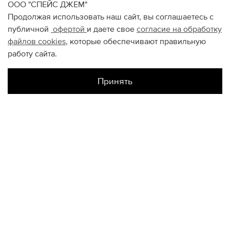
ООО "СПЕЙС ДЖЕМ"
Продолжая использовать наш сайт, вы соглашаетесь с
публичной
офертой
и даете свое
согласие на обработку
файлов
cookies
, которые обеспечивают правильную
работу сайта.
Принять
Наличие в магазинах
Метрополис
S
M
L
XL
XXL
Цветной
S
M
L
XL
XXL