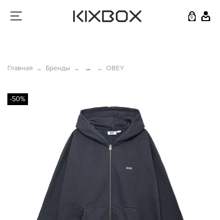
0
Главная
Бренды
...
OBEY
-50%