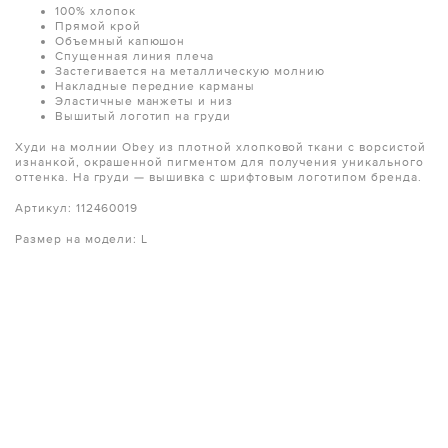
100% хлопок
Прямой крой
Объемный капюшон
Спущенная линия плеча
Застегивается на металлическую молнию
Накладные передние карманы
Эластичные манжеты и низ
Вышитый логотип на груди
Худи на молнии Obey из плотной хлопковой ткани с ворсистой
изнанкой, окрашенной пигментом для получения уникального
оттенка. На груди — вышивка с шрифтовым логотипом бренда.
Артикул: 112460019
Размер на модели: L