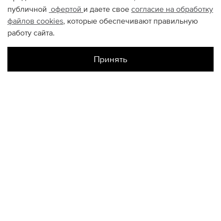
публичной
офертой
и даете свое
согласие на обработку
файлов
cookies
, которые обеспечивают правильную
работу сайта.
Принять
Наличие в магазинах
Склад Интернет-Магазина
L
КОНТАКТЫ
+74950676666