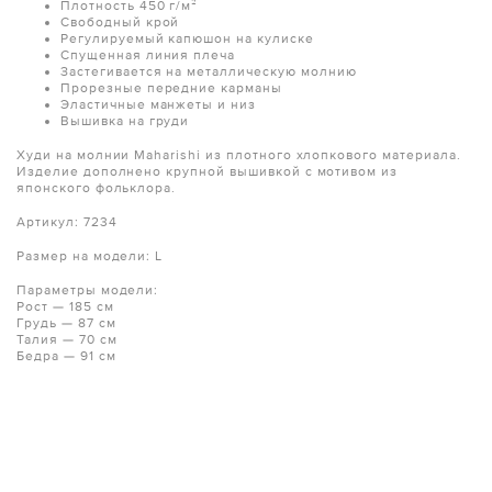
Плотность 450 г/м²
Свободный крой
Регулируемый капюшон на кулиске
Спущенная линия плеча
Застегивается на металлическую молнию
Прорезные передние карманы
Эластичные манжеты и низ
Вышивка на груди
Худи на молнии Maharishi из плотного хлопкового материала.
Изделие дополнено крупной вышивкой с мотивом из
японского фольклора.
Артикул: 7234
Размер на модели: L
Параметры модели:
Рост — 185 см
Грудь — 87 см
Талия — 70 см
Бедра — 91 см