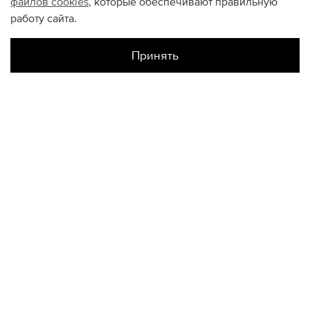
файлов
cookies
, которые обеспечивают правильную
работу сайта.
Принять
Наличие в магазинах
Галерея Спб
M
L
XL
S
XXL
Авиапарк
M
L
XL
S
XXL
Метрополис