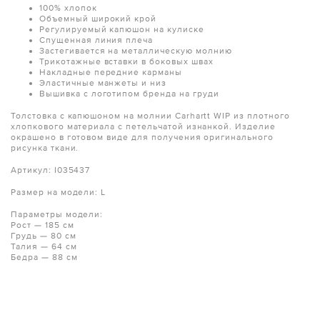
100% хлопок
Объемный широкий крой
Регулируемый капюшон на кулиске
Спущенная линия плеча
Застегивается на металлическую молнию
Трикотажные вставки в боковых швах
Накладные передние карманы
Эластичные манжеты и низ
Вышивка с логотипом бренда на груди
Толстовка с капюшоном на молнии Carhartt WIP из плотного
хлопкового материала с петельчатой изнанкой. Изделие
окрашено в готовом виде для получения оригинального
рисунка ткани.
Артикул: I035437
Размер на модели: L
Параметры модели:
Рост — 185 см
Грудь — 80 см
Талия — 64 см
Бедра — 88 см