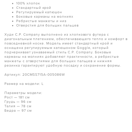
100% хлопок
Стандартный крой
Регулируемый капюшон
Боковые карманы на молниях
Ребристые манжеты и низ
Отверстия для больших пальцев
Худи C.P. Company выполнено из хлопкового футера с
диагональным плетением, обеспечивающего тепло и комфорт в
повседневной носке. Модель имеет стандартный крой и
оснащена регулируемым капюшоном Goggle, который
подчеркивает узнаваемый стиль C.P. Company. Боковые
карманы на молниях добавляют практичности, а ребристые
манжеты с отверстиями для больших пальцев и нижняя
резинка гарантируют удобную посадку и сохранение формы.
Артикул: 20CMSS715A-005086W
Размер на модели: L
Параметры модели:
Рост — 181 см
Грудь — 96 см
Талия — 78 см
Бедра — 97 см