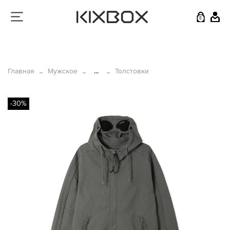
0
Главная
Мужское
...
Толстовки
-30%