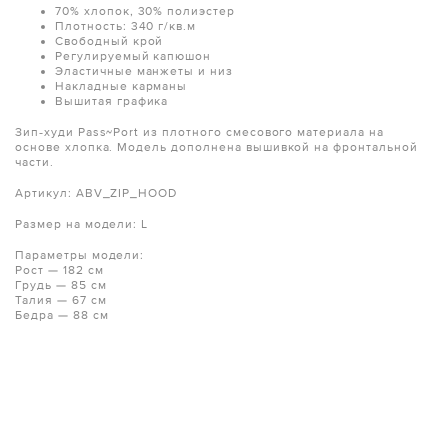
70% хлопок, 30% полиэстер
Плотность: 340 г/кв.м
Свободный крой
Регулируемый капюшон
Эластичные манжеты и низ
Накладные карманы
Вышитая графика
Зип‑худи Pass~Port из плотного смесового материала на
основе хлопка. Модель дополнена вышивкой на фронтальной
части.
Артикул: ABV_ZIP_HOOD
Размер на модели: L
Параметры модели:
Рост — 182 см
Грудь — 85 см
Талия — 67 см
Бедра — 88 см