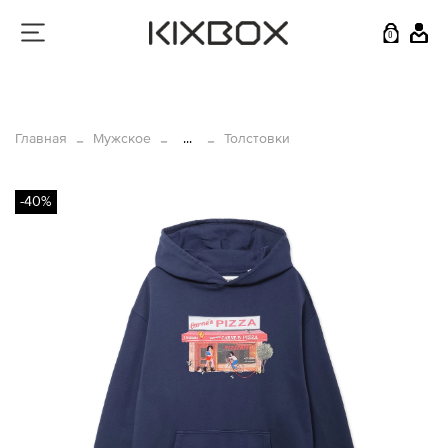
0
Главная
Мужское
...
Толстовки
-40%