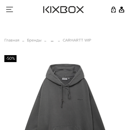
0
Главная
Бренды
...
CARHARTT WIP
-50%