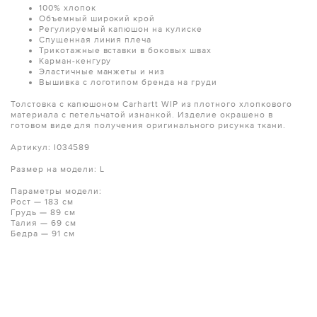
100% хлопок
Объемный широкий крой
Регулируемый капюшон на кулиске
Спущенная линия плеча
Трикотажные вставки в боковых швах
Карман-кенгуру
Эластичные манжеты и низ
Вышивка с логотипом бренда на груди
Толстовка с капюшоном Carhartt WIP из плотного хлопкового
материала с петельчатой изнанкой. Изделие окрашено в
готовом виде для получения оригинального рисунка ткани.
Артикул: I034589
Размер на модели: L
Параметры модели:
Рост — 183 см
Грудь — 89 см
Талия — 69 см
Бедра — 91 см