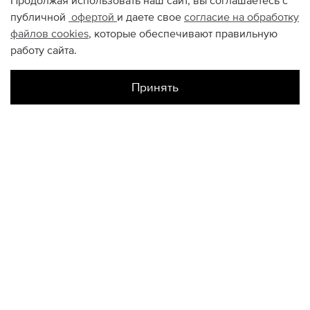
Продолжая использовать наш сайт, вы соглашаетесь с
публичной
офертой
и даете свое
согласие на обработку
файлов
cookies
, которые обеспечивают правильную
работу сайта.
Принять
Наличие в магазинах
Склад Интернет-Магазина
S
M
XL
XXL
КОНТАКТЫ