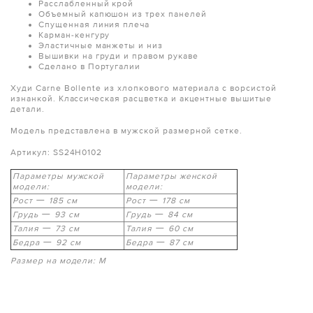
Расслабленный крой
Объемный капюшон из трех панелей
Спущенная линия плеча
Карман-кенгуру
Эластичные манжеты и низ
Вышивки на груди и правом рукаве
Сделано в Португалии
Худи Carne Bollente из хлопкового материала с ворсистой
изнанкой. Классическая расцветка и акцентные вышитые
детали.
Модель представлена в мужской размерной сетке.
Артикул: SS24H0102
Параметры мужской
Параметры женской
модели:
модели:
Рост
—
185 см
Рост
—
178 см
Грудь
—
93 см
Грудь
—
84 см
Талия
—
73 см
Талия
—
60 см
Бедра
—
92 см
Бедра
—
87 см
Размер на модели: M