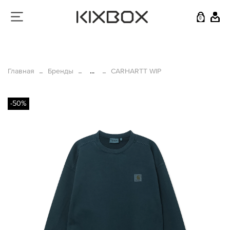
0
Главная
Бренды
...
CARHARTT WIP
-50%