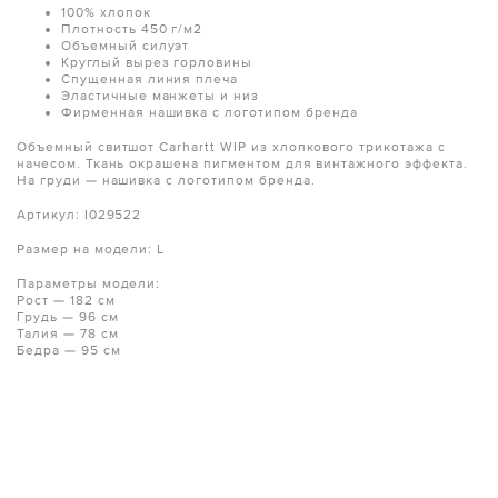
100% хлопок
Плотность 450 г/м2
Объемный силуэт
Круглый вырез горловины
Спущенная линия плеча
Эластичные манжеты и низ
Фирменная нашивка с логотипом бренда
Объемный свитшот Carhartt WIP из хлопкового трикотажа с
начесом. Ткань окрашена пигментом для винтажного эффекта.
На груди — нашивка с логотипом бренда.
Артикул:
I029522
Размер на модели: L
Параметры модели:
Рост — 182 см
Грудь — 96 см
Талия — 78 см
Бедра — 95 см