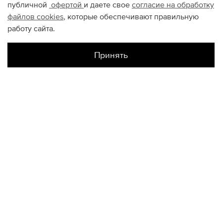
публичной
офертой
и даете свое
согласие на обработку
файлов
cookies
, которые обеспечивают правильную
работу сайта.
Принять
Наличие в магазинах
Склад Интернет-Магазина
S
M
L
XL
XXL
КОНТАКТЫ
+74950676666