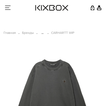
0
Главная
Бренды
...
CARHARTT WIP