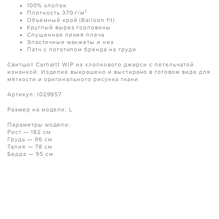
100% хлопок
Плотность 370 г/м²
Объёмный крой (Balloon fit)
Круглый вырез горловины
Спущенная линия плеча
Эластичные манжеты и низ
Патч с логотипом бренда на груди
Свитшот Carhartt WIP из хлопкового джерси с петельчатой
изнанкой. Изделие выкрашено и выстирано в готовом виде для
мягкости и оригинального рисунка ткани.
Артикул: I029957
Размер на модели: L
Параметры модели:
Рост — 182 см
Грудь — 96 см
Талия — 78 см
Бедра — 95 см