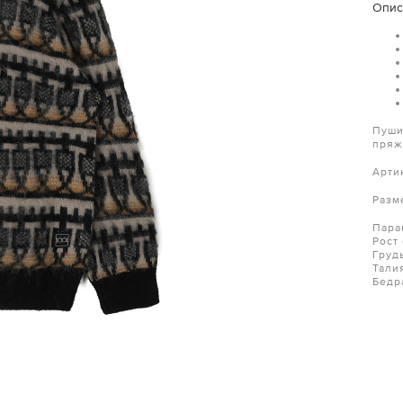
Опис
Пуши
пряж
Арти
Разм
Пара
Рост
Груд
Тали
Бедр