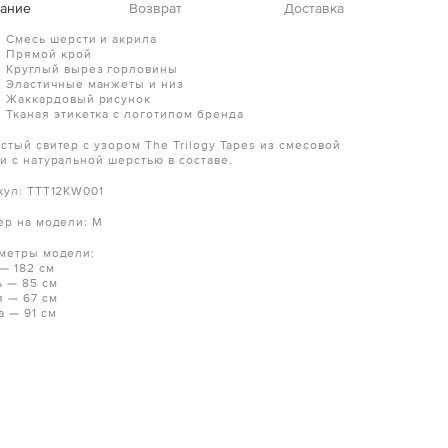
ание
Возврат
Доставка
Смесь шерсти и акрила
Прямой крой
Круглый вырез горловины
Эластичные манжеты и низ
Жаккардовый рисунок
Тканая этикетка с логотипом бренда
стый свитер с узором The Trilogy Tapes из смесовой
и с натуральной шерстью в составе.
кул: TTT12KW001
ер на модели: M
метры модели:
 — 182 см
ь — 85 см
я — 67 см
а — 91 см