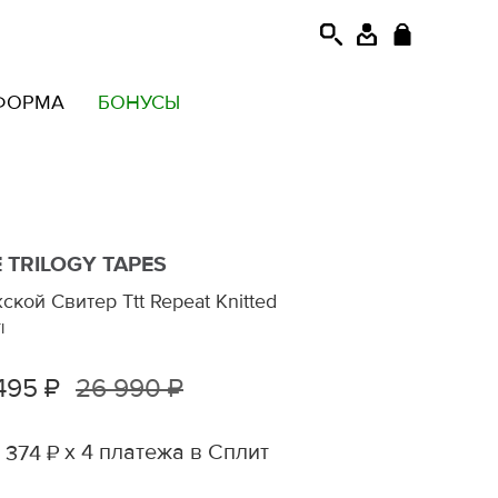
ФОРМА
БОНУСЫ
 TRILOGY TAPES
ской Свитер Ttt Repeat Knitted
I
495 ₽
26 990 ₽
х 4 платежа в Сплит
 374 ₽