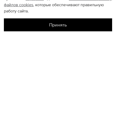
файлов
cookies
, которые обеспечивают правильную
работу сайта.
Принять
Наличие в магазинах
Склад Интернет-Магазина
XS
КОНТАКТЫ
+74950676666