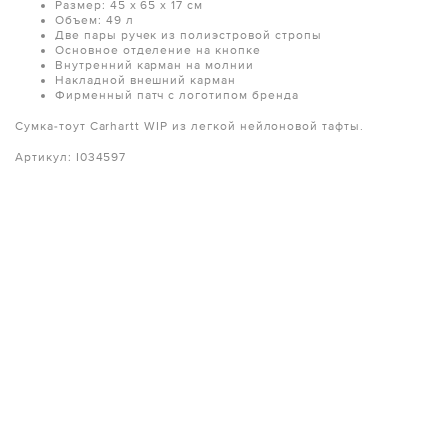
Размер: 45 х 65 х 17 см
Объем: 49 л
Две пары ручек из полиэстровой стропы
Основное отделение на кнопке
Внутренний карман на молнии
Накладной внешний карман
Фирменный патч с логотипом бренда
Сумка-тоут Carhartt WIP из легкой нейлоновой тафты.
Артикул: I034597