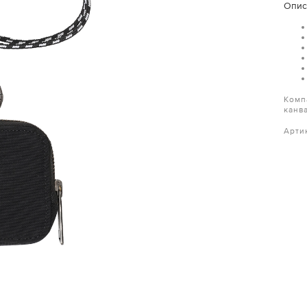
Опис
Комп
канв
Арти