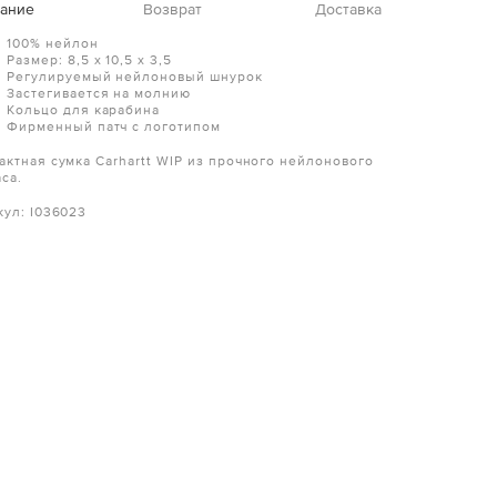
ание
Возврат
Доставка
100% нейлон
Размер: 8,5 х 10,5 х 3,5
Регулируемый нейлоновый шнурок
Застегивается на молнию
Кольцо для карабина
Фирменный патч с логотипом
актная сумка Carhartt WIP из прочного нейлонового
аса.
кул: I036023