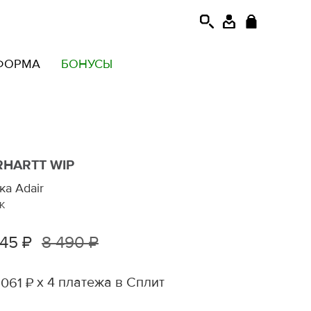
ФОРМА
БОНУСЫ
RHARTT WIP
ка Adair
K
245 ₽
8 490 ₽
х 4 платежа в Сплит
 061 ₽