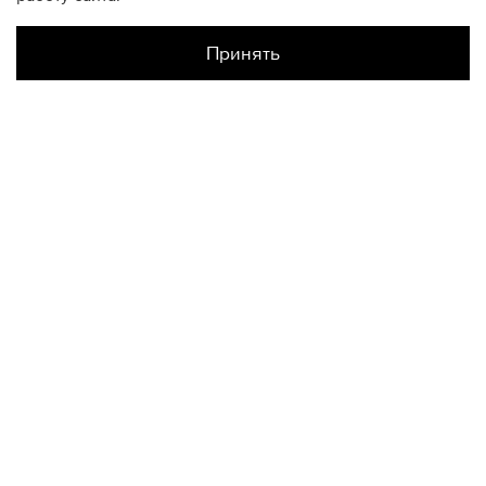
Принять
Наличие в магазинах
Склад Интернет-Магазина
ONESIZE
КОНТАКТЫ
+74950676666
Ежедневно с 10:00 до 22:00