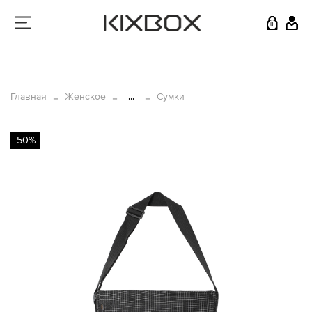
0
Главная
Женское
...
Сумки
-50%