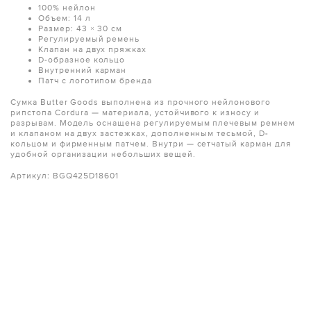
100% нейлон
Объем: 14 л
Размер: 43 × 30 см
Регулируемый ремень
Клапан на двух пряжках
D-образное кольцо
Внутренний карман
Патч с логотипом бренда
Сумка Butter Goods выполнена из прочного нейлонового
рипстопа Cordura — материала, устойчивого к износу и
разрывам. Модель оснащена регулируемым плечевым ремнем
и клапаном на двух застежках, дополненным тесьмой, D-
кольцом и фирменным патчем. Внутри — сетчатый карман для
удобной организации небольших вещей.
Артикул: BGQ425D18601