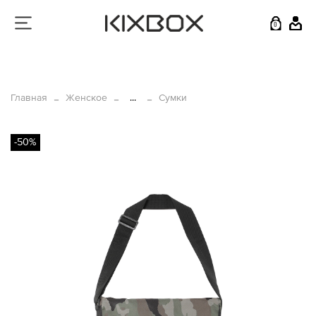
0
Главная
Женское
...
Сумки
-50%