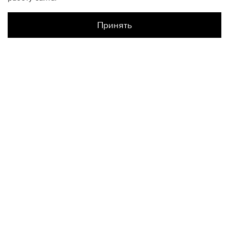
Принять
Наличие в магазинах
Склад Интернет-Магазина
ONESIZE
КОНТАКТЫ
+74950676666
Ежедневно с 10:00 до 22:00