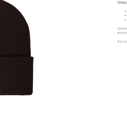
Опис
Шапк
фирм
Артик