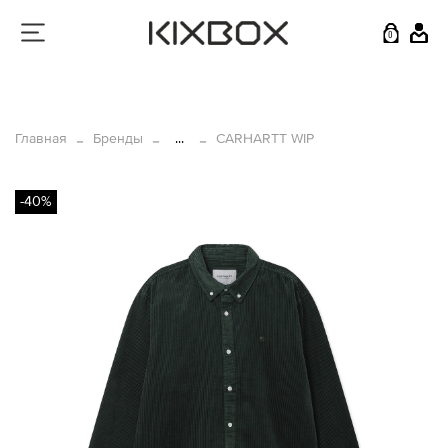
0
Главная
Бренды
...
CARHARTT WIP
-40%