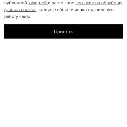
публичной
офертой
и даете свое
согласие на обработку
файлов
cookies
, которые обеспечивают правильную
работу сайта.
Принять
Наличие в магазинах
Склад Интернет-Магазина
S
M
L
XL
XXL
КОНТАКТЫ
+74950676666