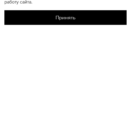
работу сайта.
Принять
Наличие в магазинах
Цветной
XXL
КОНТАКТЫ
+74950676666
Ежедневно с 10:00 до 22:00