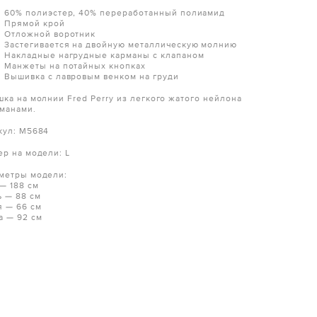
60% полиэстер, 40% переработанный полиамид
Прямой крой
Отложной воротник
Застегивается на двойную металлическую молнию
Накладные нагрудные карманы с клапаном
Манжеты на потайных кнопках
Вышивка с лавровым венком на груди
шка на молнии Fred Perry из легкого жатого нейлона
рманами.
кул: M5684
ер на модели: L
метры модели:
 — 188 см
ь — 88 см
я — 66 см
а — 92 см