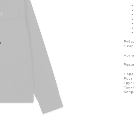
Руба
и
с ка
Арти
Разм
Пара
Рост
Груд
Тали
Бедр