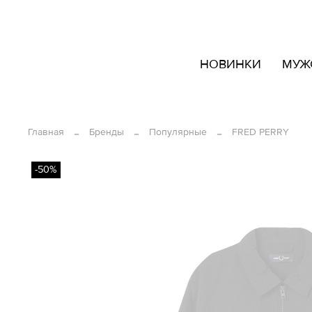
кать
НОВИНКИ
МУЖ
овары
ашем
йте
Главная
Бренды
Популярные
FRED PERRY
-50%