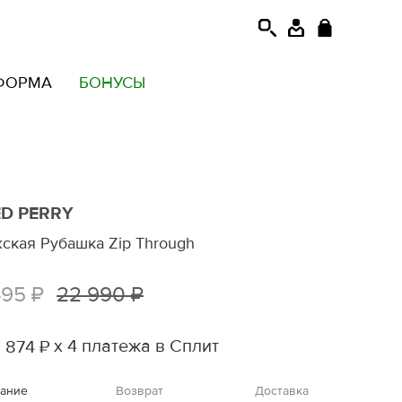
ФОРМА
БОНУСЫ
ED PERRY
ская Рубашка Zip Through
495 ₽
22 990 ₽
х 4 платежа в Сплит
 874 ₽
ание
Возврат
Доставка