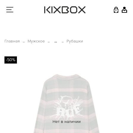
0
Главная
Мужское
...
Рубашки
-50%
Нет в наличии