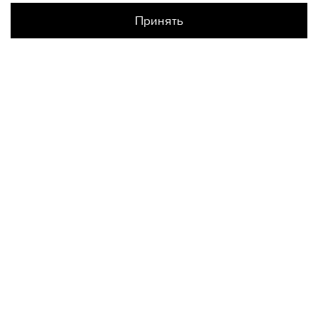
Принять
Наличие в магазинах
КОНТАКТЫ
+74950676666
Ежедневно с 10:00 до 22:00
О НАС