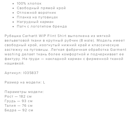
100% хлопок
Свободный прямой крой
Отложной воротник
Планка на пуговицах
Нагрудный карман
Патч с логотипом бренда
Рубашка Carhartt WIP Flint Shirt выполнена из мягкой
вельветовой ткани в крупный рубчик (8 wale). Модель имеет
свободный крой, изогнутый нижний край и классическую
застежку на пуговицы. Легкая фабричная обработка Garment
washing делает ткань более комфортной и подчеркивает ее
фактуру. На груди — накладной карман с фирменной тканой
нашивкой.
Артикул: I035837
Размер на модели: L
Параметры модели:
Рост — 182 см
Грудь — 93 см
Талия — 76 см
Бедра — 92 см