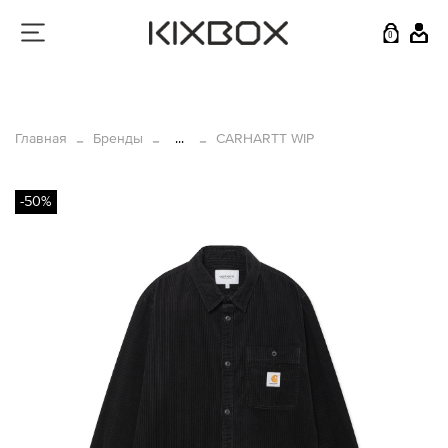
0
Главная
Бренды
...
CARHARTT WIP
-50%