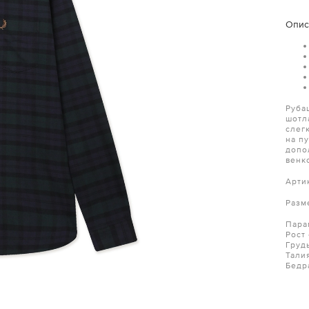
Опис
Руба
шотл
слег
на п
допо
венк
Арти
Разм
Пара
Рост
Груд
Тали
Бедр