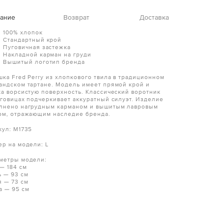
ание
Возврат
Доставка
100% хлопок
Стандартный крой
Пуговичная застежка
Накладной карман на груди
Вышитый логотип бренда
шка Fred Perry из хлопкового твила в традиционном
андском тартане. Модель имеет прямой крой и
ка ворсистую поверхность. Классический воротник
уговицах подчеркивает аккуратный силуэт. Изделие
лнено нагрудным карманом и вышитым лавровым
ом, отражающим наследие бренда.
кул: M1735
ер на модели: L
метры модели:
 — 184 см
ь — 93 см
я — 73 см
а — 95 см