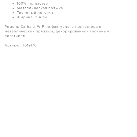
100% полиэстер
Металлическая пряжка
Тисненый логотип
Ширина: 3,4 см
Ремень Carhartt WIP из фактурного полиэстера с
металлической пряжкой, декорированной тисненым
логотипом.
Артикул:
I019176