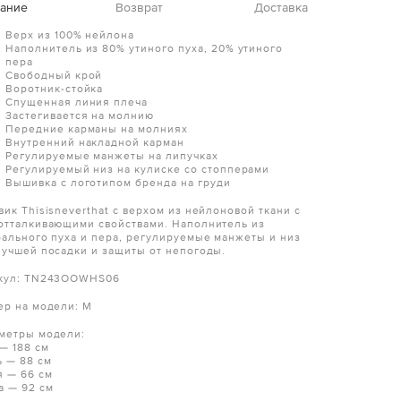
ание
Возврат
Доставка
Верх из 100% нейлона
Наполнитель из 80% утиного пуха, 20% утиного
пера
Свободный крой
Воротник-стойка
Спущенная линия плеча
Застегивается на молнию
Передние карманы на молниях
Внутренний накладной карман
Регулируемые манжеты на липучках
Регулируемый низ на кулиске со стопперами
Вышивка с логотипом бренда на груди
вик Thisisneverthat с верхом из нейлоновой ткани с
отталкивающими свойствами. Наполнитель из
рального пуха и пера, регулируемые манжеты и низ
лучшей посадки и защиты от непогоды.
кул: TN243OOWHS06
ер на модели: M
метры модели:
 — 188 см
ь — 88 см
я — 66 см
а — 92 см