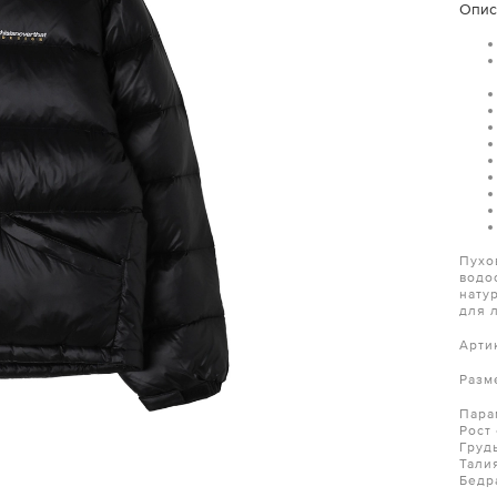
Опис
Пухо
водо
нату
для 
Арти
Разм
Пара
Рост
Груд
Тали
Бедр