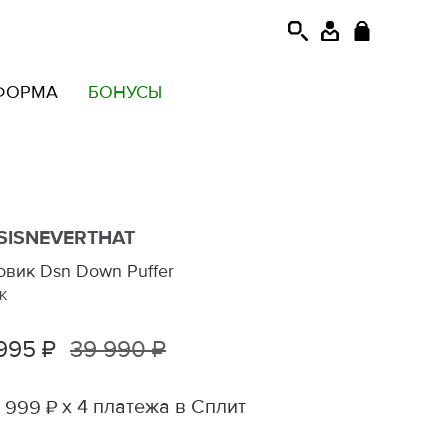
ФОРМА
БОНУСЫ
SISNEVERTHAT
овик Dsn Down Puffer
K
995 ₽
39 990 ₽
х 4 платежа в Сплит
 999 ₽