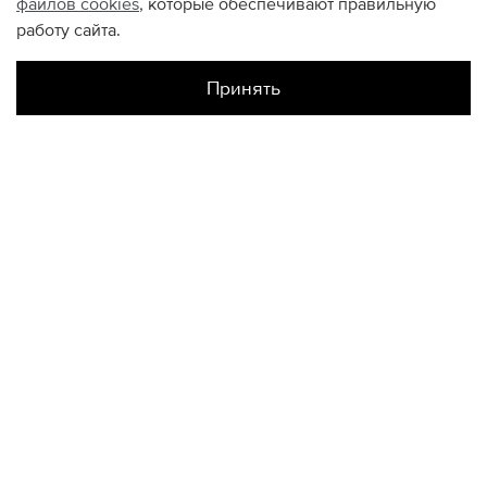
файлов
cookies
, которые обеспечивают правильную
работу сайта.
Принять
Наличие в магазинах
Склад Интернет-Магазина
XS
S
M
КОНТАКТЫ
+74950676666