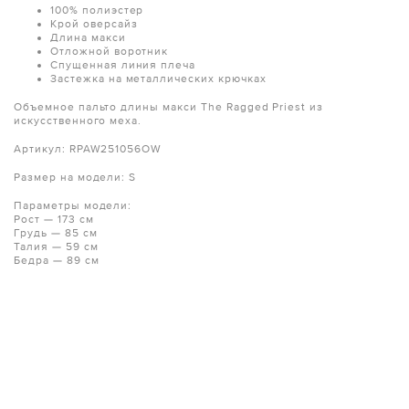
100% полиэстер
Крой оверсайз
Длина макси
Отложной воротник
Спущенная линия плеча
Застежка на металлических крючках
Объемное пальто длины макси The Ragged Priest из
искусственного меха.
Артикул: RPAW251056OW
Размер на модели: S
Параметры модели:
Рост — 173 см
Грудь — 85 см
Талия — 59 см
Бедра — 89 см