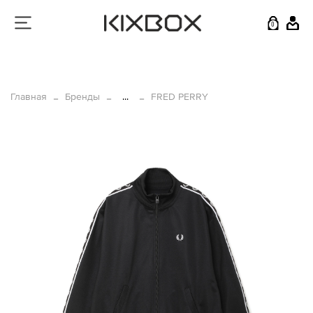
0
Главная
Бренды
...
FRED PERRY