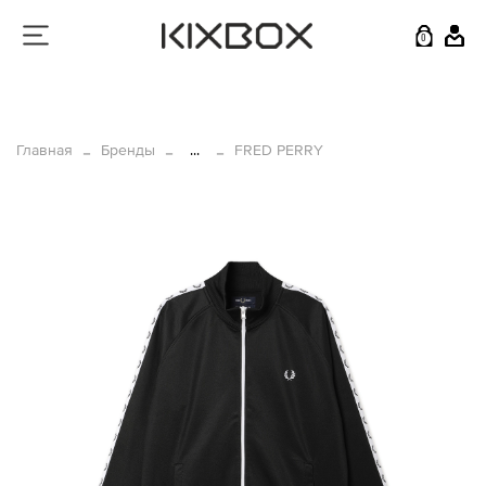
0
Главная
Бренды
...
FRED PERRY