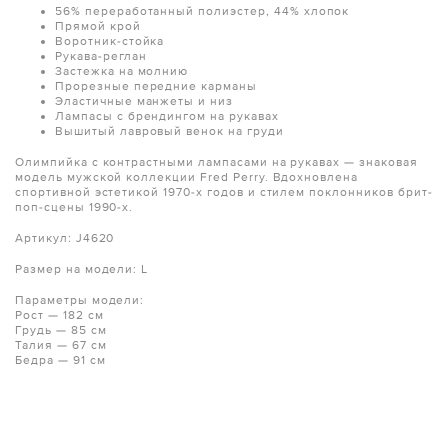
56% переработанный полиэстер, 44% хлопок
Прямой крой
Воротник-стойка
Рукава-реглан
Застежка на молнию
Прорезные передние карманы
Эластичные манжеты и низ
Лампасы с брендингом на рукавах
Вышитый лавровый венок на груди
Олимпийка с контрастными лампасами на рукавах — знаковая
модель мужской коллекции Fred Perry. Вдохновлена
спортивной эстетикой 1970-х годов и стилем поклонников брит-
поп-сцены 1990-х.
Артикул: J4620
Размер на модели: L
Параметры модели:
Рост — 182 см
Грудь — 85 см
Талия — 67 см
Бедра — 91 см