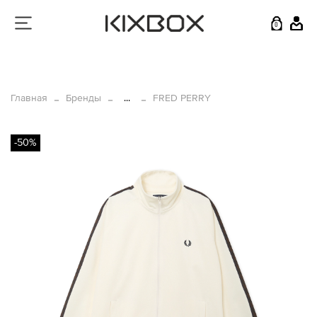
0
Главная
Бренды
...
FRED PERRY
-50%