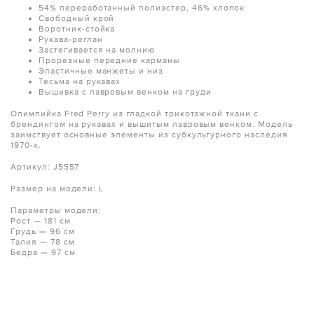
54% переработанный полиэстер, 46% хлопок
Свободный крой
Воротник-стойка
Рукава-реглан
Застегивается на молнию
Прорезные передние карманы
Эластичные манжеты и низ
Тесьма на рукавах
Вышивка с лавровым венком на груди
Олимпийка Fred Perry из гладкой трикотажной ткани с
брендингом на рукавах и вышитым лавровым венком. Модель
заимствует основные элементы из субкультурного наследия
1970-х.
Артикул: J5557
Размер на модели: L
Параметры модели:
Рост — 181 см
Грудь — 96 см
Талия — 78 см
Бедра — 97 см