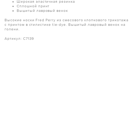
Широкая эластичная резинка
Сплошной принт
Вышитый лавровый венок
Высокие носки Fred Perry из смесового хлопкового трикотажа
с принтом в стилистике tie-dye. Вышитый лавровый венок на
голени.
Артикул: C7139