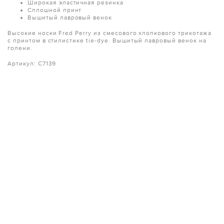
Широкая эластичная резинка
Сплошной принт
Вышитый лавровый венок
Высокие носки Fred Perry из смесового хлопкового трикотажа
с принтом в стилистике tie-dye. Вышитый лавровый венок на
голени.
Артикул: C7139